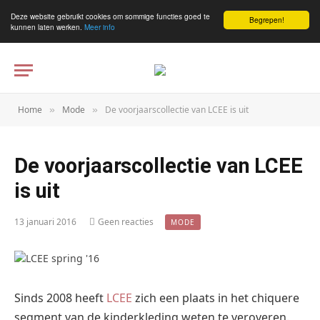
Deze website gebruikt cookies om sommige functies goed te
Begrepen!
kunnen laten werken.
Meer info
Home
Mode
De voorjaarscollectie van LCEE is uit
»
»
De voorjaarscollectie van LCEE
is uit
13 januari 2016
Geen reacties
MODE
Sinds 2008 heeft
LCEE
zich een plaats in het chiquere
segment van de kinderkleding weten te veroveren.