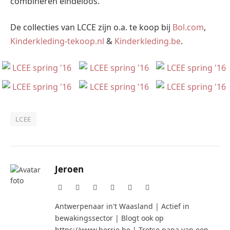
combineren eindeloos.
De collecties van LCCE zijn o.a. te koop bij
Bol.com
,
Kinderkleding-tekoop.nl
&
Kinderkleding.be
.
LCEE
Jeroen
Website
Facebook
X
Pinterest
Instagram
LinkedIn
(Twitter)
Antwerpenaar in't Waasland | Actief in
bewakingssector | Blogt ook op
https://www.herrie.be | Trotse papa van een