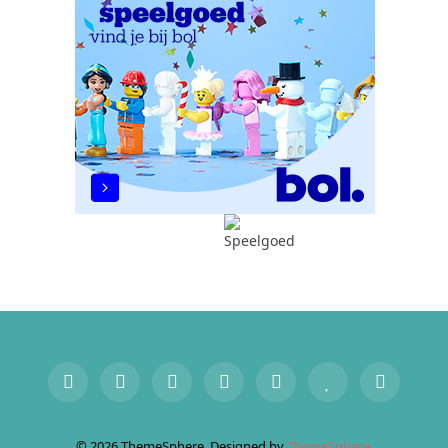
Facebook
X
Instagram
Pinterest
YouTube
BlogLovin
RSS
(Twitter)
© 2026 ThemeSphere. Designed by
ThemeSphere
.