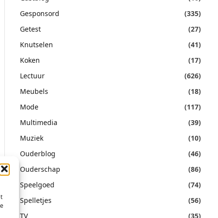
Gesponsord
(335)
Getest
(27)
Knutselen
(41)
Koken
(17)
Lectuur
(626)
Meubels
(18)
Mode
(117)
Multimedia
(39)
Muziek
(10)
Ouderblog
(46)
Ouderschap
(86)
Speelgoed
(74)
t
Spelletjes
(56)
te
TV
(35)