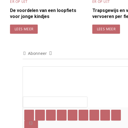
ER OP UIT
ER OP UIT
De voordelen van een loopfiets
Trapsgewijs en v
voor jonge kindjes
vervoeren per fi
LEES MEER
LEES MEER
Abonneer
{}