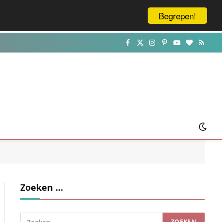
Begrepen!
Facebook
X
Instagram
Pinterest
YouTube
BlogLovin
RSS
(Twitter)
Zoeken …