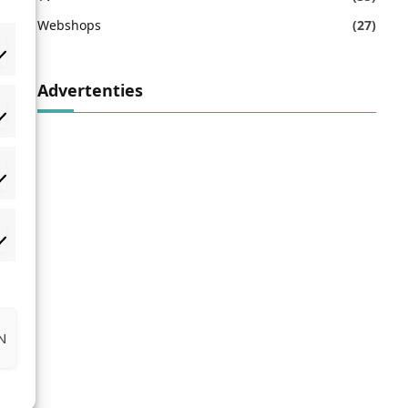
Webshops
(27)
Advertenties
orkeuren
atistieken
rketing
N