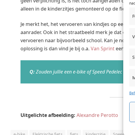
geen verplichting is, is het toch aangeraden om de
nad
alleen in de kinderzitjes gemonteerd op de fiets, m
F
Je merkt het, het vervoeren van kindjes op een Sp
aanrader. Ook in het straatbeeld merk je dat e-b
V
vervoeren naar bijvoorbeeld school. Kan je nog st
oplossing is dan vind je bij o.a.
Van Sprint
een enor
S
Q:
Zouden jullie een e-bike of Speed Pedelec aans
M
Beh
Uitgelichte afbeelding:
Alexandre Perotto
e-bike
Elektrische fiets
fiets
kinderzitje
Speed Pede