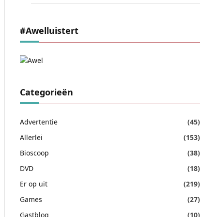
#awelluistert
Categorieën
Advertentie
(45)
Allerlei
(153)
Bioscoop
(38)
DVD
(18)
Er op uit
(219)
Games
(27)
Gastblog
(10)