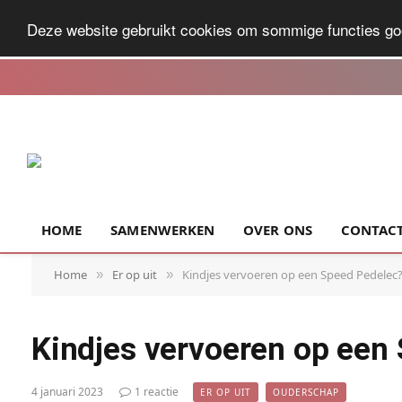
Deze website gebruikt cookies om sommige functies go
HOME
SAMENWERKEN
OVER ONS
CONTAC
Home
Er op uit
Kindjes vervoeren op een Speed Pedelec
»
»
Kindjes vervoeren op een
4 januari 2023
1 reactie
ER OP UIT
OUDERSCHAP