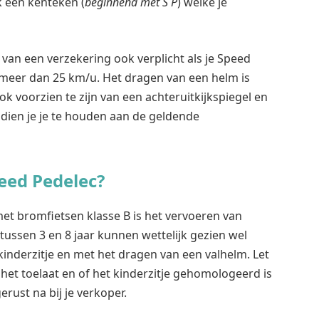
k een kenteken (
beginnend met S P
) welke je
n van een verzekering ook verplicht als je Speed
meer dan 25 km/u. Het dragen van een helm is
ok voorzien te zijn van een achteruitkijkspiegel en
n dien je je te houden aan de geldende
eed Pedelec?
et bromfietsen klasse B is het vervoeren van
tussen 3 en 8 jaar kunnen wettelijk gezien wel
kinderzitje en met het dragen van een valhelm. Let
 het toelaat en of het kinderzitje gehomologeerd is
rust na bij je verkoper.