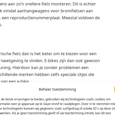
ns aan zo’n snellere fiets monteren. Dit is echter
 ook omdat aanhangwagens voor bromfietsen aan
.a. een reproductienummerplaat. Meestal voldoen de
s.
rische fiets dan is het beter om te kiezen voor een
eerswetgeving te vinden. E-bikes zijn dan ook gewoon
euning. Hierdoor kan je zonder problemen een
chillende merken hebben zelfs speciale zitjes die
van een e-bike.
Beheer toestemming
personen er in wettelijk toegelaten. Net zoals een
de beste ervaringen te bieden, gebruiken wij technologieën zoals cookies om
over goed werkende verlichting en reflectoren. Ook
ormatie over je apparaat op te slaan en/of te raadplegen. Door in te stemmen me
ds goed vastgemaakt te worden. Desondanks dat het
e technologieën kunnen wij gegevens zoals surfgedrag of unieke ID's op deze si
werken. Als je geen toestemming geeft of uw toestemming intrekt, kan dit een