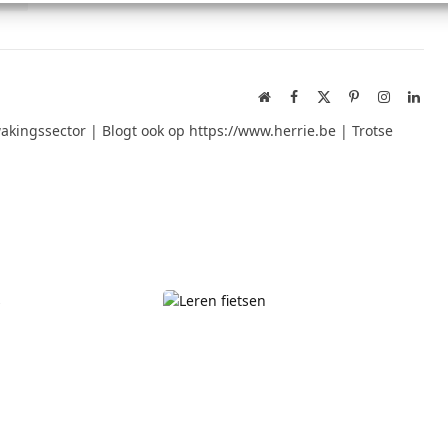
Website
Facebook
X
Pinterest
Instagram
Link
(Twitter)
akingssector | Blogt ook op https://www.herrie.be | Trotse