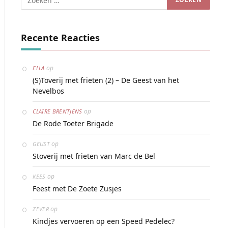
Recente Reacties
op
ELLA
(S)Toverij met frieten (2) – De Geest van het
Nevelbos
op
CLAIRE BRENTJENS
De Rode Toeter Brigade
op
GEUST
Stoverij met frieten van Marc de Bel
op
KEES
Feest met De Zoete Zusjes
op
ZEVER
Kindjes vervoeren op een Speed Pedelec?