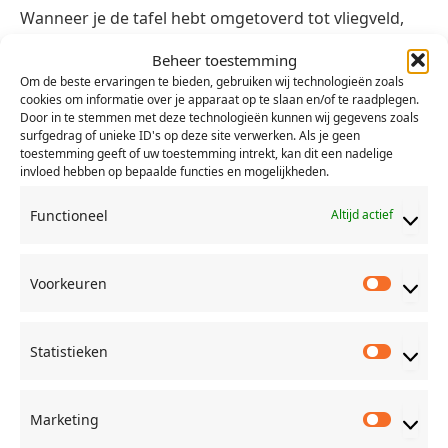
Wanneer je de tafel hebt omgetoverd tot vliegveld,
neem je best even de tijd om de spelregels even door
Beheer toestemming
te nemen. Het thema zorgt voor een origenele
Om de beste ervaringen te bieden, gebruiken wij technologieën zoals
insteek. Het puzzelen met passagiers zorgt de ene
cookies om informatie over je apparaat op te slaan en/of te raadplegen.
Door in te stemmen met deze technologieën kunnen wij gegevens zoals
keer voor een vreugdemomentje, de andere keer
surfgedrag of unieke ID's op deze site verwerken. Als je geen
moet je een passagier teleurstellen en plaats je hem
toestemming geeft of uw toestemming intrekt, kan dit een nadelige
invloed hebben op bepaalde functies en mogelijkheden.
naast het vliegtuig op de trap. Elk spel is keer op keer
een uitdagende puzzel. Dankzij het mooie aantal
Functioneel
Altijd actief
kaarten en de mogelijkheid om extra moeilijke
kaarten en/of event-kaarten toe te voegen is
Voorkeuren
verveling zeker niet aan de orde.
Voorkeu
Overbooked
is een erg leuk familiespel waarbij
Statistieken
Statisti
strategie en puzzelen het belangrijkste is. Het
artwork is ziet er op het eerste zicht wat kinderlijk uit.
Marketing
Maar er zitten leuke details in die telkens weer een
Marketi
lach op je gezicht toveren. Dit in combinatie met de