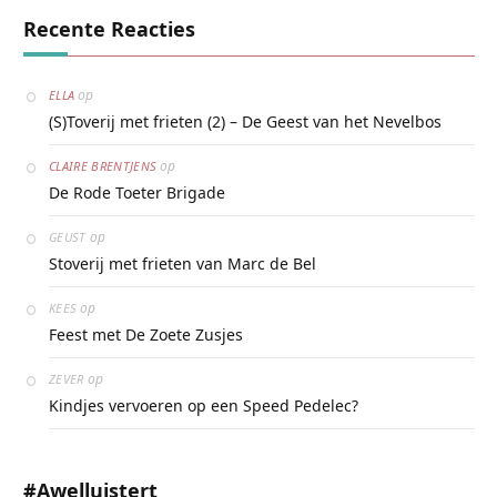
Recente Reacties
op
ELLA
(S)Toverij met frieten (2) – De Geest van het Nevelbos
op
CLAIRE BRENTJENS
De Rode Toeter Brigade
op
GEUST
Stoverij met frieten van Marc de Bel
op
KEES
Feest met De Zoete Zusjes
op
ZEVER
Kindjes vervoeren op een Speed Pedelec?
#awelluistert