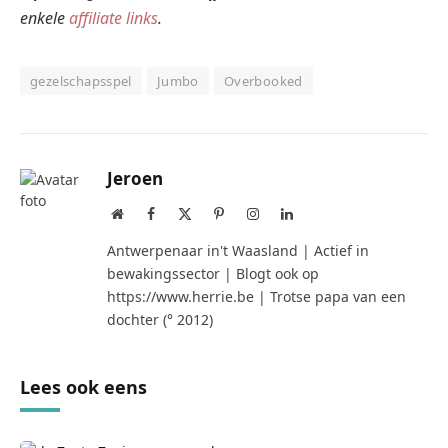
enkele
affiliate links
.
gezelschapsspel
Jumbo
Overbooked
Jeroen
Website
Facebook
X
Pinterest
Instagram
LinkedIn
(Twitter)
Antwerpenaar in't Waasland | Actief in
bewakingssector | Blogt ook op
https://www.herrie.be | Trotse papa van een
dochter (° 2012)
Lees ook eens