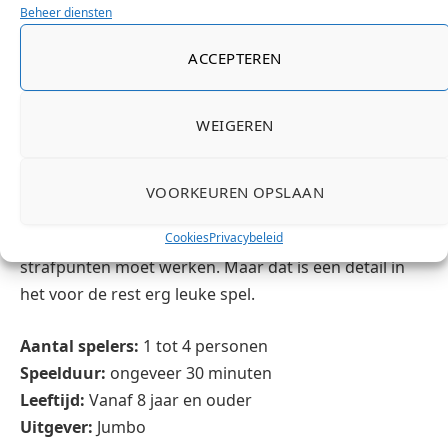
Beheer diensten
relatief eenvoudige spelregels zorgen er voor dat dit
spel leuk is voor jong en oud.
ACCEPTEREN
Ondertussen hebben we het hier thuis al
WEIGEREN
verschillende malen gespeeld en de dochter blijft
enthousiast. Het enige mindere puntje vinden wij
persoonlijk de puntentelling op het einde van het
VOORKEUREN OPSLAAN
spel. Van ons had de bagageband misschien wat
Cookies
Privacybeleid
groter gemogen, zeker omdat je ook met
strafpunten moet werken. Maar dat is een detail in
het voor de rest erg leuke spel.
Aantal spelers:
1 tot 4 personen
Speelduur:
ongeveer 30 minuten
Leeftijd:
Vanaf 8 jaar en ouder
Uitgever:
Jumbo