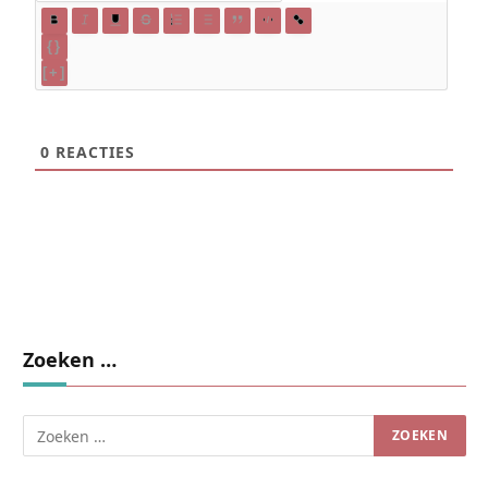
{}
[+]
0
REACTIES
Zoeken …