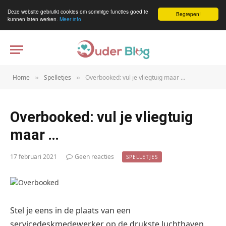
Deze website gebruikt cookies om sommige functies goed te
Begrepen!
kunnen laten werken.
Meer info
Home
Spelletjes
Overbooked: vul je vliegtuig maar …
»
»
Overbooked: vul je vliegtuig
maar …
17 februari 2021
Geen reacties
SPELLETJES
Stel je eens in de plaats van een
servicedeskmedewerker op de drukste luchthaven