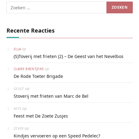
Recente Reacties
op
ELLA
(S)Toverij met frieten (2) – De Geest van het Nevelbos
op
CLAIRE BRENTJENS
De Rode Toeter Brigade
op
GEUST
Stoverij met frieten van Marc de Bel
op
KEES
Feest met De Zoete Zusjes
op
ZEVER
Kindjes vervoeren op een Speed Pedelec?