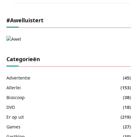
#awelluistert
Categorieën
Advertentie
(45)
Allerlei
(153)
Bioscoop
(38)
DVD
(18)
Er op uit
(219)
Games
(27)
Gastblog
(10)