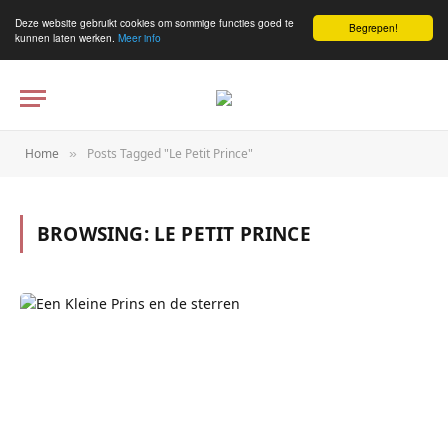
Deze website gebruikt cookies om sommige functies goed te
Begrepen!
kunnen laten werken.
Meer info
Home
Posts Tagged "Le Petit Prince"
»
BROWSING:
LE PETIT PRINCE