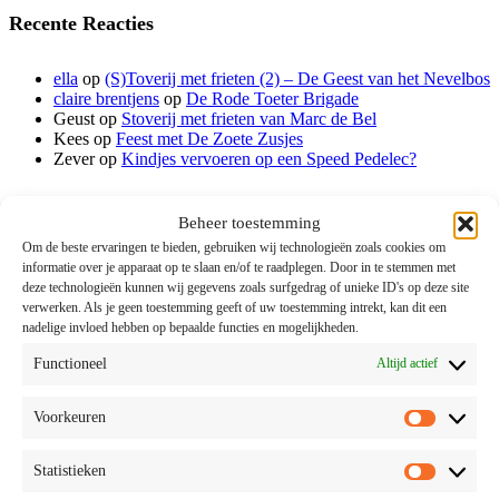
Recente Reacties
ella
op
(S)Toverij met frieten (2) – De Geest van het Nevelbos
claire brentjens
op
De Rode Toeter Brigade
Geust
op
Stoverij met frieten van Marc de Bel
Kees
op
Feest met De Zoete Zusjes
Zever
op
Kindjes vervoeren op een Speed Pedelec?
#awelluistert
Beheer toestemming
Om de beste ervaringen te bieden, gebruiken wij technologieën zoals cookies om
informatie over je apparaat op te slaan en/of te raadplegen. Door in te stemmen met
deze technologieën kunnen wij gegevens zoals surfgedrag of unieke ID's op deze site
verwerken. Als je geen toestemming geeft of uw toestemming intrekt, kan dit een
Categorieën
nadelige invloed hebben op bepaalde functies en mogelijkheden.
Functioneel
Altijd actief
Advertentie
(45)
Allerlei
(153)
Voorkeuren
Bioscoop
(38)
Voorkeu
DVD
(18)
Er op uit
(219)
Statistieken
Statistie
Games
(27)