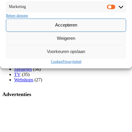
Gastblog
(10)
Gesponsord
(335)
Marketing
Marketi
Getest
(27)
Beheer diensten
Knutselen
(41)
Koken
(17)
Accepteren
Lectuur
(626)
Meubels
(18)
Mode
(117)
Weigeren
Multimedia
(39)
Muziek
(10)
Voorkeuren opslaan
Ouderblog
(46)
Ouderschap
(86)
Cookies
Privacybeleid
Speelgoed
(74)
Spelletjes
(56)
TV
(35)
Webshops
(27)
Advertenties