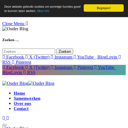
Deze website gebruikt cookies om sommige functies goed
Begrepen!
te kunnen laten werken.
Meer info
Close Menu
Zoeken …
Zoeken
naar:
Facebook
X (Twitter)
Instagram
YouTube
BlogLovin
RSS
Pinterest
Facebook
X (Twitter)
Instagram
Pinterest
YouTube
BlogLovin
RSS
Home
Samenwerken
Over ons
Contact