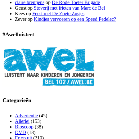
claire brentjens
op
De Rode Toeter Brigade
Geust
op
Stoverij met frieten van Marc de Bel
Kees
op
Feest met De Zoete Zusjes
Zever
op
Kindjes vervoeren op een Speed Pedelec?
#awelluistert
Categorieën
Advertentie
(45)
Allerlei
(153)
Bioscoop
(38)
DVD
(18)
Er op uit
(219)