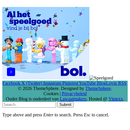
Facebook
X (Twitter)
Instagram
Pinterest
YouTube
BlogLovin
RSS
© 2026 ThemeSphere. Designed by
ThemeSphere
.
Cookies
|
Privacybeleid
Ouder Blog is onderdeel van
Lawaaimakers
. Hosted @
Vimexx
.
Submit
Type above and press
Enter
to search. Press
Esc
to cancel.