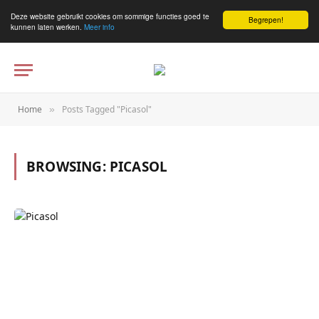
Deze website gebruikt cookies om sommige functies goed te
Begrepen!
kunnen laten werken.
Meer info
Home
Posts Tagged "Picasol"
»
BROWSING:
PICASOL