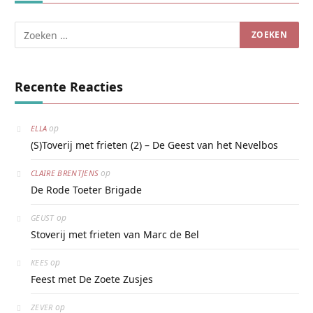
Recente Reacties
op
ELLA
(S)Toverij met frieten (2) – De Geest van het Nevelbos
op
CLAIRE BRENTJENS
De Rode Toeter Brigade
op
GEUST
Stoverij met frieten van Marc de Bel
op
KEES
Feest met De Zoete Zusjes
op
ZEVER