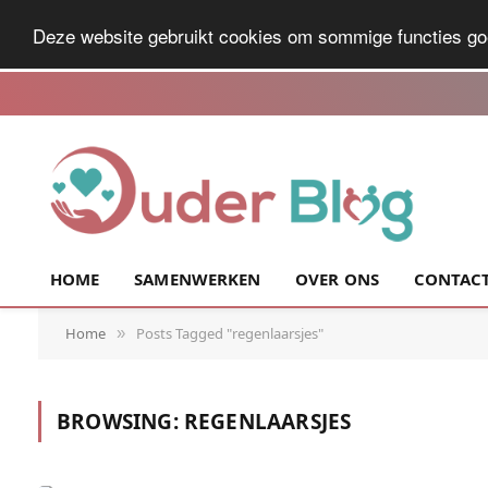
Deze website gebruikt cookies om sommige functies go
HOME
SAMENWERKEN
OVER ONS
CONTAC
Home
Posts Tagged "regenlaarsjes"
»
BROWSING:
REGENLAARSJES