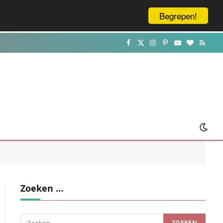
Begrepen!
Facebook
X
Instagram
Pinterest
YouTube
BlogLovin
RSS
(Twitter)
Zoeken …