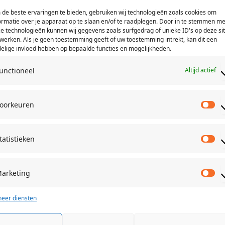
de beste ervaringen te bieden, gebruiken wij technologieën zoals cookies om
ormatie over je apparaat op te slaan en/of te raadplegen. Door in te stemmen me
e technologieën kunnen wij gegevens zoals surfgedrag of unieke ID's op deze si
werken. Als je geen toestemming geeft of uw toestemming intrekt, kan dit een
elige invloed hebben op bepaalde functies en mogelijkheden.
unctioneel
Altijd actief
oorkeuren
Vo
tatistieken
St
arketing
Ma
eer diensten