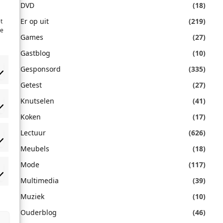
DVD
(18)
Er op uit
(219)
t
te
Games
(27)
Gastblog
(10)
Gesponsord
(335)
Getest
(27)
Knutselen
(41)
orkeuren
Koken
(17)
Lectuur
(626)
atistieken
Meubels
(18)
Mode
(117)
rketing
Multimedia
(39)
Muziek
(10)
Ouderblog
(46)