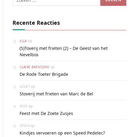
Recente Reacties
op
ELLA
(S)Toverij met frieten (2) – De Geest van het
Nevelbos
op
CLAIRE BRENTJENS
De Rode Toeter Brigade
op
GEUST
Stoverij met frieten van Marc de Bel
op
KEES
Feest met De Zoete Zusjes
op
ZEVER
Kindjes vervoeren op een Speed Pedelec?