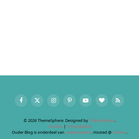
Facebook
X
Instagram
Pinterest
YouTube
BlogLovin
RSS
(Twitter)
© 2026 ThemeSphere. Designed by
ThemeSphere
.
Cookies
|
Privacybeleid
Ouder Blog is onderdeel van
Lawaaimakers
. Hosted @
Vimexx
.