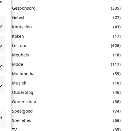
te
Gesponsord
(335)
Getest
(27)
Knutselen
(41)
Koken
(17)
Lectuur
(626)
orkeuren
Meubels
(18)
Mode
(117)
atistieken
Multimedia
(39)
Muziek
(10)
rketing
Ouderblog
(46)
Ouderschap
(86)
Speelgoed
(74)
N
Spelletjes
(56)
TV
(35)