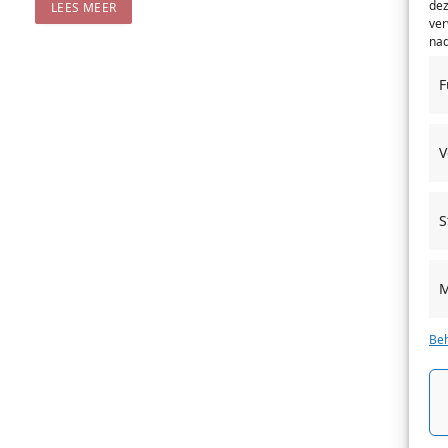
dez
LEES MEER
ver
nad
F
V
S
M
Beh