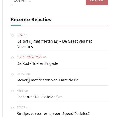
Recente Reacties
op
ELLA
(S)Toverij met frieten (2) – De Geest van het
Nevelbos
op
CLAIRE BRENTJENS
De Rode Toeter Brigade
op
GEUST
Stoverij met frieten van Marc de Bel
op
KEES
Feest met De Zoete Zusjes
op
ZEVER
Kindjes vervoeren op een Speed Pedelec?