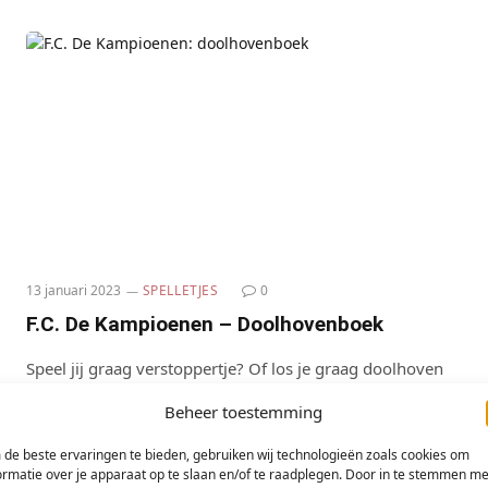
13 januari 2023
SPELLETJES
0
F.C. De Kampioenen – Doolhovenboek
Speel jij graag verstoppertje? Of los je graag doolhoven
op? En ben je fan van F.C. De Kampioenen? Kan jij Xavier,
Beheer toestemming
Carmen, Doortje, Marcske en de andere Kampioenen de
juiste…
de beste ervaringen te bieden, gebruiken wij technologieën zoals cookies om
ormatie over je apparaat op te slaan en/of te raadplegen. Door in te stemmen me