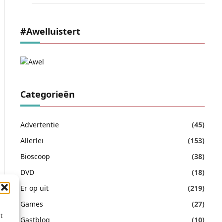
#awelluistert
Categorieën
Advertentie
(45)
Allerlei
(153)
Bioscoop
(38)
DVD
(18)
Er op uit
(219)
Games
(27)
t
Gastblog
(10)