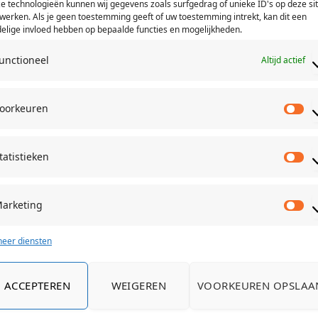
e technologieën kunnen wij gegevens zoals surfgedrag of unieke ID's op deze si
LEES MEER
werken. Als je geen toestemming geeft of uw toestemming intrekt, kan dit een
elige invloed hebben op bepaalde functies en mogelijkheden.
unctioneel
Altijd actief
oorkeuren
Vo
tatistieken
St
arketing
Ma
eer diensten
ACCEPTEREN
WEIGEREN
VOORKEUREN OPSLAA