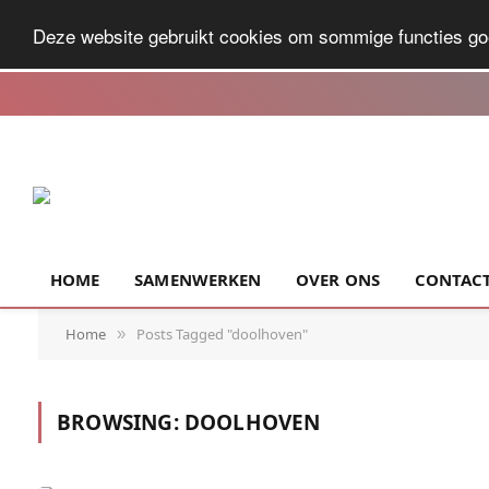
Deze website gebruikt cookies om sommige functies go
HOME
SAMENWERKEN
OVER ONS
CONTAC
Home
Posts Tagged "doolhoven"
»
BROWSING:
DOOLHOVEN