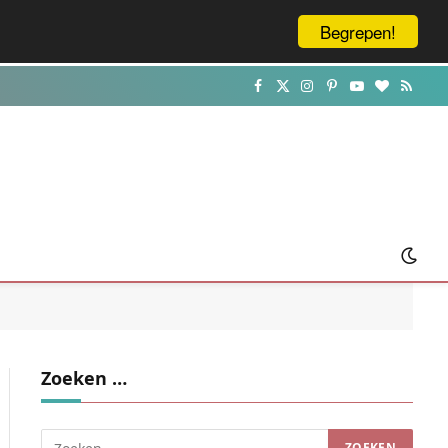
Begrepen!
Facebook
X
Instagram
Pinterest
YouTube
BlogLovin
RSS
(Twitter)
Zoeken …