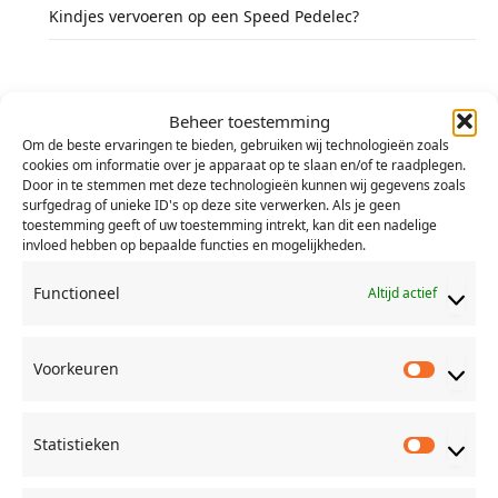
Kindjes vervoeren op een Speed Pedelec?
#awelluistert
Beheer toestemming
Om de beste ervaringen te bieden, gebruiken wij technologieën zoals
cookies om informatie over je apparaat op te slaan en/of te raadplegen.
Door in te stemmen met deze technologieën kunnen wij gegevens zoals
surfgedrag of unieke ID's op deze site verwerken. Als je geen
toestemming geeft of uw toestemming intrekt, kan dit een nadelige
Categorieën
invloed hebben op bepaalde functies en mogelijkheden.
Functioneel
Altijd actief
Advertentie
(45)
Allerlei
(153)
Voorkeuren
Voorkeu
Bioscoop
(38)
DVD
(18)
Statistieken
Er op uit
(219)
Statisti
Games
(27)