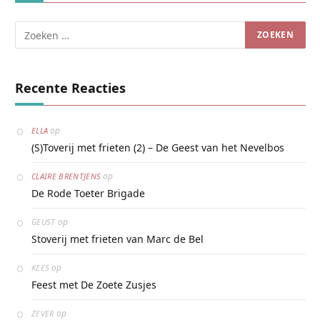
Recente Reacties
op
ELLA
(S)Toverij met frieten (2) – De Geest van het Nevelbos
op
CLAIRE BRENTJENS
De Rode Toeter Brigade
op
GEUST
Stoverij met frieten van Marc de Bel
op
KEES
Feest met De Zoete Zusjes
op
ZEVER