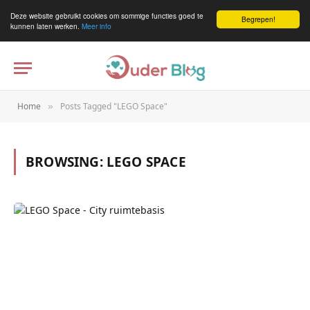
Deze website gebruikt cookies om sommige functies goed te
Begrepen!
kunnen laten werken.
Meer info
Home
Posts Tagged "LEGO Space"
»
BROWSING:
LEGO SPACE