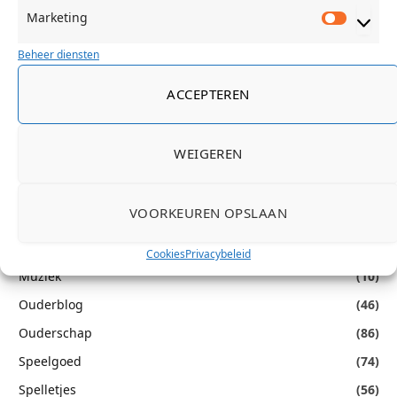
Marketing
Gastblog
(10)
Marketi
Gesponsord
(335)
Beheer diensten
Getest
(27)
ACCEPTEREN
Knutselen
(41)
Koken
(17)
WEIGEREN
Lectuur
(626)
Meubels
(18)
VOORKEUREN OPSLAAN
Mode
(117)
Multimedia
(39)
Cookies
Privacybeleid
Muziek
(10)
Ouderblog
(46)
Ouderschap
(86)
Speelgoed
(74)
Spelletjes
(56)