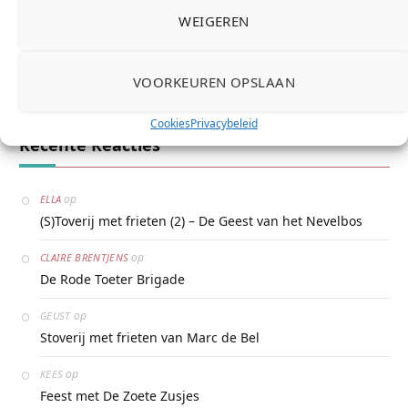
Zoeken …
WEIGEREN
VOORKEUREN OPSLAAN
Cookies
Privacybeleid
Recente Reacties
op
ELLA
(S)Toverij met frieten (2) – De Geest van het Nevelbos
op
CLAIRE BRENTJENS
De Rode Toeter Brigade
op
GEUST
Stoverij met frieten van Marc de Bel
op
KEES
Feest met De Zoete Zusjes