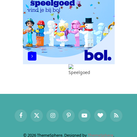
Facebook
X
Instagram
Pinterest
YouTube
BlogLovin
RSS
(Twitter)
© 2026 ThemeSphere. Designed by
ThemeSphere
.