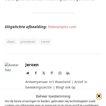
Uitgelichte afbeelding:
Kaboompics.com
dieet
proteïnen
trend
Jeroen
Website
Facebook
X
Pinterest
Instagram
LinkedIn
(Twitter)
Antwerpenaar in't Waasland | Actief in
bewakingssector | Blogt ook op
https://www.herrie.be | Trotse papa van een
Beheer toestemming
dochter (° 2012)
Om de beste ervaringen te bieden, gebruiken wij technologieën zoals
cookies om informatie over je apparaat op te slaan en/of te raadplegen.