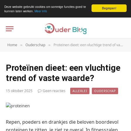
Deze website gebruikt cookies om sommige functies goed te
Begrepen!
kunnen laten werken.
Meer info
Home
Ouderschap
Proteïnen dieet: een vluchtige trend of vaste waarde?
»
»
Proteïnen dieet: een vluchtige
trend of vaste waarde?
15 oktober 2025
Geen reacties
ALLERLEI
OUDERSCHAP
Repen, poeders en drankjes die beloven boordevol
proteïnen te zitten, je ziet ze overal. In fitnesszalen,