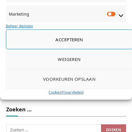
1
REACTIE
Marketing
Marketi
OuderBlogBE
30 juli 2014 23:35
Beheer diensten
De Tiswim van Nabaiji getest en goed bevonden
ACCEPTEREN
http://t.co/x6FW5tBVMQ
#tiswim #decathlon
Reageren
WEIGEREN
VOORKEUREN OPSLAAN
Cookies
Privacybeleid
Zoeken …