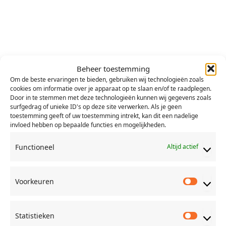
Beheer toestemming
ALLERLEI
Om de beste ervaringen te bieden, gebruiken wij technologieën zoals
cookies om informatie over je apparaat op te slaan en/of te raadplegen.
Getest: De B’TWIN Run Ride van Decathlon
Door in te stemmen met deze technologieën kunnen wij gegevens zoals
surfgedrag of unieke ID's op deze site verwerken. Als je geen
LEES MEER
toestemming geeft of uw toestemming intrekt, kan dit een nadelige
invloed hebben op bepaalde functies en mogelijkheden.
Functioneel
Altijd actief
Abonneer
Voorkeuren
Voorkeu
Statistieken
Statisti