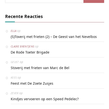
Recente Reacties
op
ELLA
(S)Toverij met frieten (2) – De Geest van het Nevelbos
op
CLAIRE BRENTJENS
De Rode Toeter Brigade
op
GEUST
Stoverij met frieten van Marc de Bel
op
KEES
Feest met De Zoete Zusjes
op
ZEVER
Kindjes vervoeren op een Speed Pedelec?