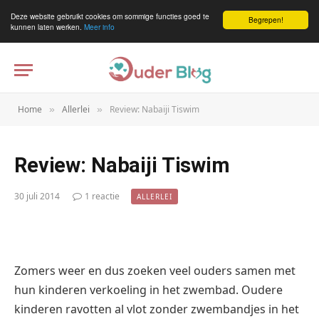
Deze website gebruikt cookies om sommige functies goed te
Begrepen!
kunnen laten werken.
Meer info
Home
Allerlei
Review: Nabaiji Tiswim
»
»
Review: Nabaiji Tiswim
30 juli 2014
1 reactie
ALLERLEI
Zomers weer en dus zoeken veel ouders samen met
hun kinderen verkoeling in het zwembad. Oudere
kinderen ravotten al vlot zonder zwembandjes in het