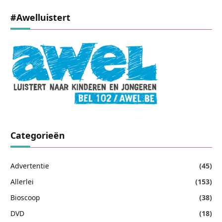
#awelluistert
Categorieën
Advertentie
(45)
Allerlei
(153)
Bioscoop
(38)
DVD
(18)