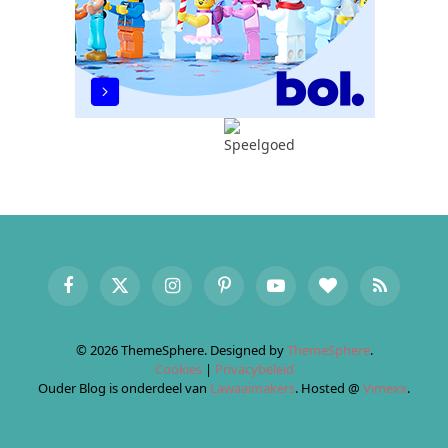
Facebook
X
Instagram
Pinterest
YouTube
BlogLovin
RSS
(Twitter)
© 2026 ThemeSphere. Designed by
ThemeSphere
.
Cookies
|
Privacybeleid
Ouder Blog is onderdeel van
Lawaaimakers
. Hosted @
Vimexx
.